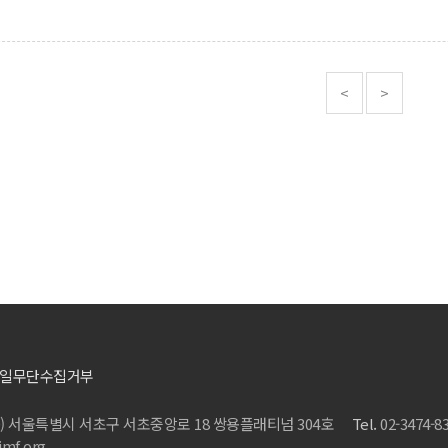
<
>
일무단수집거부
20) 서울특별시 서초구 서초중앙로 18 쌍용플래티넘 304호
Tel.
02-3474-8
mf.org